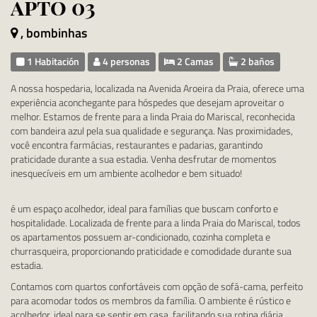
apto 03
, bombinhas
1 Habitación
4 personas
2 Camas
2 baños
A nossa hospedaria, localizada na Avenida Aroeira da Praia, oferece uma
experiência aconchegante para hóspedes que desejam aproveitar o
melhor. Estamos de frente para a linda Praia do Mariscal, reconhecida
com bandeira azul pela sua qualidade e segurança. Nas proximidades,
você encontra farmácias, restaurantes e padarias, garantindo
praticidade durante a sua estadia. Venha desfrutar de momentos
inesquecíveis em um ambiente acolhedor e bem situado!
é um espaço acolhedor, ideal para famílias que buscam conforto e
hospitalidade. Localizada de frente para a linda Praia do Mariscal, todos
os apartamentos possuem ar-condicionado, cozinha completa e
churrasqueira, proporcionando praticidade e comodidade durante sua
estadia.
Contamos com quartos confortáveis com opção de sofá-cama, perfeito
para acomodar todos os membros da família. O ambiente é rústico e
acolhedor, ideal para se sentir em casa, facilitando sua rotina diária.