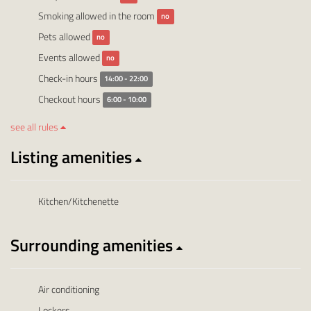
Smoking allowed in the room
no
Pets allowed
no
Events allowed
no
Check-in hours
14:00 - 22:00
Checkout hours
6:00 - 10:00
see all rules
Listing amenities
Kitchen/Kitchenette
Surrounding amenities
Air conditioning
Lockers